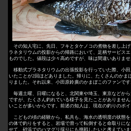
その知人宅に、先日、フキとタケノコの煮物を差し上げ
ラネタリウムの投影からの帰路において、足柄サービスエ
ものでした。値段は少々高めですが、味は間違いありませ
移動式プラネタリウムの出張投影を行っていた際、小田
いたことが2回ほどありました。帰りに、たくさんのかま
りました。それ以来、小田原鈴廣のかまぼこのファンです
毎週土曜、日曜になると、北関東や埼玉、東京などから
ですが、たくさん釣れている様子を見たことがありません
いことが多いからです。前述の知人は、現在の釣りのポイ
こどもの頃の経験から、私共も、海水の透明度の状態を
の体で釣りをすると、岩場で滑って転倒すると命取りにな
せて、砂浜でのハマグリ採りにも挑戦したいと考えていま