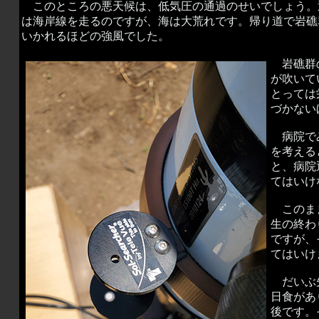
このところの悪天候は、低気圧の通過のせいでしょう。通
は海岸線を走るのですが、海は大荒れです。帰り道で岩礁
いかれるほどの強風でした。
岩礁群の
が吹いて
とっては
づかない
病院でみ
を考える
と、病院
てはいけ
このまま
生の終わ
ですが、
てはいけ
だいぶ先
日食があ
後です。