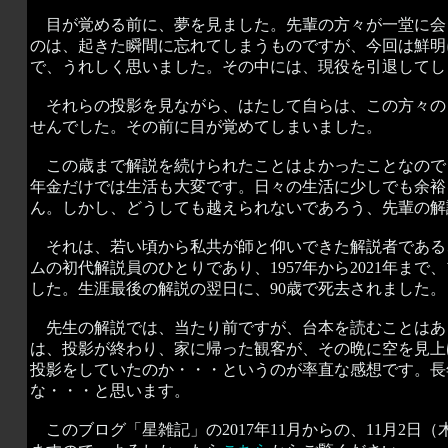
目が覚める前に、夢を見ました。先輩の方々が一堂に会
のは、起きた瞬間に忘れてしまうものですが、今回は鮮明
で、うれしく思いました。その中には、現役を引退してし
それらの投影を見ながら、はたして自らは、この方々の
せんでした。その前に目が覚めてしまいました。
この歳まで解説を続けられたことはよかったことなので
年金だけでは生活も大変です。日々の生活に少しでも余裕
ん。しかし、どうしても越えられないであろう、先輩の解
それは、若い頃から私共が師と仰いできた解説者である、故
ムの初代解説員のひとりであり、1957年から2021年
した。生涯最後の解説の翌日に、90歳で死去されました。
先生の解説では、当たり前ですが、台本を読むことはあ
は、投影が終わり、家に帰った観客が、その晩に空を見上
投影をしていたのか・・・というのが率直な感想です。長
な・・・と思います。
このブログ「星雑記」の2017年11月からの、11月2