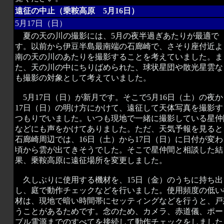
遠征の中止（乗鞍高原 5月16日）
5月17日（日）
夏の天の川の撮影には、5月の夜半過ぎあたりが最適で
す。以前から伊豆半島最南端の石廊崎で、さそり座付近よ
南の天の川のあたりを撮影することを考えていました。ま
た、天の川の中にちりばめられた、球状星団や散光星雲な
も撮影の対象として考えていました。
5月17日（日）が新月です。そこで5月16日（土）の夜か
17日（日）の明け方にかけて、遠征して天体写真を撮影す
つもりでいました。いつも現地で一緒に撮影している星仲
などにも声をかけてありました。ただ、天気予報を見ると
石廊崎周辺では、16日（土）から17日（日）に日付が変わ
頃から雲が出てきそうでした。そこで星仲間と相談した結
果、乗鞍高原に遠征場所を変更しました。
久しぶりに使用する機材を、15日（金）のうちに持ち出
し、庭で動作チェックなどを行いました。使用頻度の低い
材は、現地で暗い時間帯にセッティングなどを行うと、戸
うことがあるためです。念のため、カメラ、赤道儀、ポー
ブル電源までのすべてを接続して動作チェックをしました