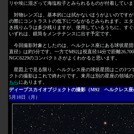
リや埃に混ざって海塩粒子とみられるものが付着していま
対物レンズは、基本的には拭かないほうがよいのですが
の際にコントラストの低下につながるとみられます。エタ
き残りムラは多少残りますが、使用しているうちに、すぐ
いずれは、鏡筒をメンテナンスに出す予定です。
今回撮影対象としたのは、ヘルクレス座にある球状星団NGC
直径）は約5分です。一方でM92は視直径14分で距離26,70
NGC6229のコンパクトさがよくわかると思います。
星図上で見る限り、ヘルクレス座の球状星団はこの3つ
クトの撮影はこれで終わりです。来月は別の星座の領域の
ちら
にあります。
ディープスカイオブジェクトの撮影（M92 ヘルクレス座の
5月18日（月）