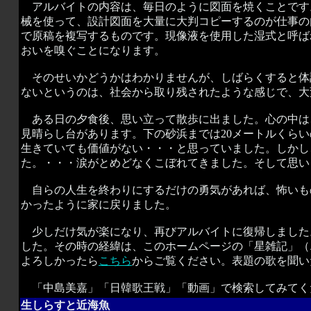
アルバイトの内容は、毎日のように図面を焼くことです
械を使って、設計図面を大量に大判コピーするのが仕事の
で原稿を複写するものです。現像液を使用した湿式と呼ば
おいを嗅ぐことになります。
そのせいかどうかはわかりませんが、しばらくすると体
ないというのは、社会から取り残されたような感じで、大
ある日の夕食後、思い立って散歩に出ました。心の中は
見晴らし台があります。下の砂浜までは20メートルくら
生きていても価値がない・・・と思っていました。しかし
た。・・・涙がとめどなくこぼれてきました。そして思い
自らの人生を終わりにするだけの勇気があれば、怖いも
かったように家に戻りました。
少しだけ気が楽になり、再びアルバイトに復帰しました
した。その時の経緯は、このホームページの「星雑記」（
よろしかったら
こちら
からご覧ください。表題の歌を聞い
「中島美嘉」「日韓歌王戦」「動画」で検索してみてく
生しらすと近海魚