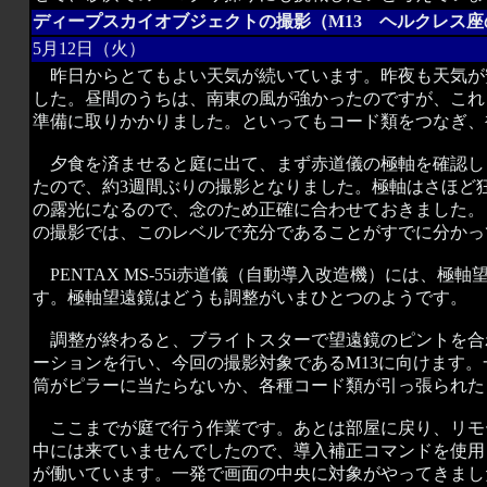
ディープスカイオブジェクトの撮影（M13 ヘルクレス座の
5月12日（火）
昨日からとてもよい天気が続いています。昨夜も天気が
した。昼間のうちは、南東の風が強かったのですが、これ
準備に取りかかりました。といってもコード類をつなぎ、
夕食を済ませると庭に出て、まず赤道儀の極軸を確認しま
たので、約3週間ぶりの撮影となりました。極軸はさほど
の露光になるので、念のため正確に合わせておきました。とい
の撮影では、このレベルで充分であることがすでに分かっ
PENTAX MS-55i赤道儀（自動導入改造機）には、極軸
す。極軸望遠鏡はどうも調整がいまひとつのようです。
調整が終わると、ブライトスターで望遠鏡のピントを合
ーションを行い、今回の撮影対象であるM13に向けます
筒がピラーに当たらないか、各種コード類が引っ張られた
ここまでが庭で行う作業です。あとは部屋に戻り、リモ
中には来ていませんでしたので、導入補正コマンドを使用
が働いています。一発で画面の中央に対象がやってきまし