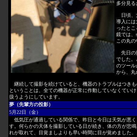
多分見る
日頃、太
導入には
ったとこ
鏡では、s
この丸の
先日の撮
でした。
のツール
から、丸
継続して撮影を続けていると、機器のトラブルはつきも
ということは、全ての機器が正常に作動していなくていけ
扱うようにしています。
夢（先輩方の投影）
5月22日（金）
低気圧が通過している関係で、昨日と今日は天気が悪く
す。何らかの天体を撮影している日が続き、体の方が悲鳴
れが取れて、目覚ましよりも早い時間に目が覚めました。